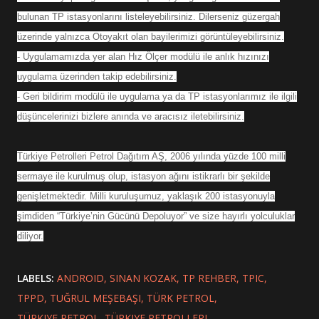
bulunan TP istasyonlarını listeleyebilirsiniz. Dilerseniz güzergah
üzerinde yalnızca Otoyakıt olan bayilerimizi görüntüleyebilirsiniz.
- Uygulamamızda yer alan Hız Ölçer modülü ile anlık hızınızı
uygulama üzerinden takip edebilirsiniz.
- Geri bildirim modülü ile uygulama ya da TP istasyonlarımız ile ilgili
düşüncelerinizi bizlere anında ve aracısız iletebilirsiniz.
Türkiye Petrolleri Petrol Dağıtım AŞ, 2006 yılında yüzde 100 milli
sermaye ile kurulmuş olup, istasyon ağını istikrarlı bir şekilde
genişletmektedir. Milli kuruluşumuz, yaklaşık 200 istasyonuyla
şimdiden “Türkiye’nin Gücünü Depoluyor” ve size hayırlı yolculuklar
diliyor.
LABELS:
ANDROID
SINAN KOZAK
TP REHBER
TPIC
TPPD
TUĞRUL MEŞEBAŞI
TÜRK PETROL
TÜRKIYE PETROL
TÜRKIYE PETROLLERI