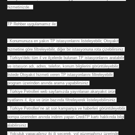
hizmetinizde…
TP Rehber uygulamamız ile;
- Konumunuza en yakın TP istasyonlarını listeleyebilir, Otoyakıt
hizmetine göre filtreleyebilir, diğer bir istasyonuna rota çizebilirsiniz.
- Türkiye'deki tüm il ve ilçelerde bulunan TP istasyonlarını aratabilir
ve istasyon adı, adres, telefon, konum bilgilerini görüntüleyebilir,
listede Otoyakıt hizmeti veren TP istasyonlarını filtreleyebilir,
program üzerinden anında arama yapabilirsiniz.
- Türkiye Petrolleri web sayfamızda yayınlanan akaryakıt ürün
fiyatlarını il, ilçe ve ürün bazında filtreleyerek listeleyebilirsiniz.
- Türkiye Petrolleri’ne ait son kampanya ve haberleri görüntüleyebilir,
pompa üzerinden anında indirim yapan CrediTP kartı hakkında bilgi
alabilirsiniz.
- Yolculuk yapacağınız iki ili seçerek, yol güzergahınız üzerinde