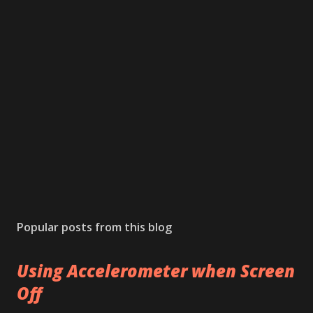
n
t
Popular posts from this blog
Using Accelerometer when Screen
Off