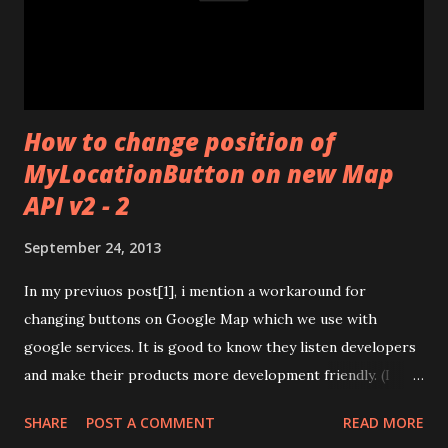
sensor(accelerometer) in some different phones. There is
a solution for that. This is not an exact solution but it work
with a lot of phones. With a BroadcastReceiver listen
Intent. ACTION...
How to change position of
MyLocationButton on new Map
API v2 - 2
September 24, 2013
In my previuos post[1], i mention a workaround for
changing buttons on Google Map which we use with
google services. It is good to know they listen developers
and make their products more development friendly. (I
hope it goes like that way all the time and all the product
SHARE
POST A COMMENT
READ MORE
lines of Google) Now we have a method for setting