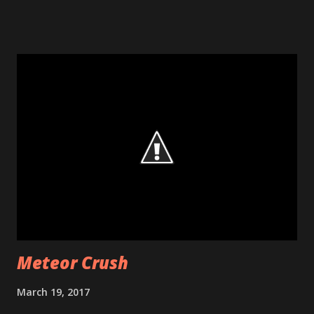
padding of map. It is add padding to useful area of map. We
can see full screen map but with padding we can use
prefered area of it. It is good for overlay action bar and
other things on map view. [ 2] They write a blog and take a
video about it. Read blog and watch video if you are using
google map in your app :) [3] And finally, They add this
method because of this issue. That means, if you find a bug
or want extra feature from and api, write to google via this
issue tracking system. [1]
http://blog.kozaxinan.com/2013/08/how-to-change-
position-of.html [2]
https://developers.google.com/maps/documentation/and
roid/map#map_padding [3] http://googlegeodeve...
Meteor Crush
March 19, 2017