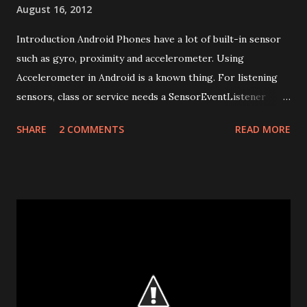
August 16, 2012
Introduction Android Phones have a lot of built-in sensor
such as gyro, proximity and accelerometer. Using
Accelerometer in Android is a known thing. For listening
sensors, class or service needs a SensorEventListener
implementation. An Activity is only exists when you are
SHARE
2 COMMENTS
READ MORE
seeing it. When phone enters standby mode, activity which
was recently active frozen and restored whenever needed.
While this frozen time, activity doesn’t run. Because of that
it doesn’t need sensor updates. And Android stop to listen
some sensors for power management. Services have this
condition like classes (activity). In contrast to class, a
service run every time, even when phone is in standby
mode. Therefore Services needs sensor updates for some
situations. But android stop to listen some