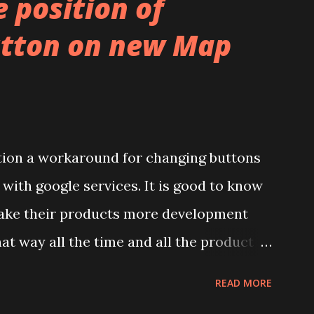
 position of
s condition like classes (activity). In
tton on new Map
run every time, even when phone is in
vices needs sensor updates for some
to listen some sensor(accelerometer) in
s a solution for that. This is not an
th a lot of phones. With a
ntion a workaround for changing buttons
ent. ACTION...
ith google services. It is good to know
make their products more development
that way all the time and all the product
 a method for setting padding of map. It
READ MORE
 of map. We can see full screen map but