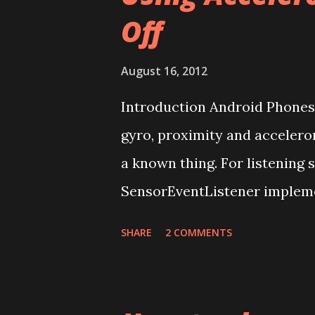
Off
August 16, 2012
Introduction Android Phones h
gyro, proximity and accelero
a known thing. For listening 
SensorEventListener implemen
you are seeing it. When phon
SHARE
2 COMMENTS
was recently active frozen a
frozen time, activity doesn’t 
sensor updates. And Android 