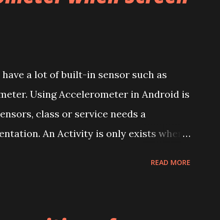
ave a lot of built-in sensor such as
meter. Using Accelerometer in Android is
sensors, class or service needs a
tation. An Activity is only exists when
e enters standby mode, activity which
READ MORE
nd restored whenever needed. While this
run. Because of that it doesn’t need
stop to listen some sensors for power