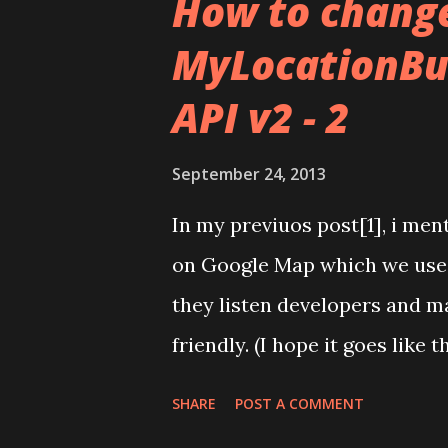
How to change
management. Services have thi
MyLocationBu
contrast to class, a service 
API v2 - 2
standby mode. Therefore Ser
situations. But android stop 
September 24, 2013
some different phones. There i
exact solution but it work wi
In my previuos post[1], i me
BroadcastReceiver listen Int
on Google Map which we use w
they listen developers and 
friendly. (I hope it goes like 
lines of Google) Now we have
SHARE
POST A COMMENT
is add padding to useful area